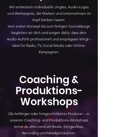
Wir entwickeln individuelle Jingles, Audio-Logos
und Werbespots, die Marken und Unternehmen im
Kopf bleiben lassen.
Vom ersten Konzept bis zum fertigen Sounddesign
begleiten wir dich und sorgen dafür, dass dein
Audio-Auftritt professionell und einprägsam klingt –
ideal für Radio, TV, Social Media oder Online-
Kampagnen.
Coaching &
Produktions-
Workshops
Ob Anfänger oder fortgeschrittener Producer – in
unseren Coaching- und Produktions-Workshops
lernst du alles rund um Beats, Songaufbau,
Recording und Musikproduktion.