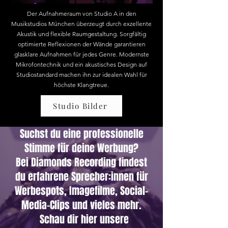
Der Aufnahmeraum von Studio A in den
Musikstudios München überzeugt durch exzellente
Akustik und flexible Raumgestaltung. Sorgfältig
optimierte Reflexionen der Wände garantieren
glasklare Aufnahmen für jedes Genre. Modernste
Mikrofontechnik und ein akustisches Design auf
Studiostandard machen ihn zur idealen Wahl für
höchste Klangtreue.
Studio Bilder
Suchst du eine professionelle
Stimme für deine Werbung?
Bei Diamonds Recording findest
du erfahrene Sprecher:innen für
Werbespots, Imagefilme, Social-
Media-Clips und vieles mehr.
Schau dir hier unsere