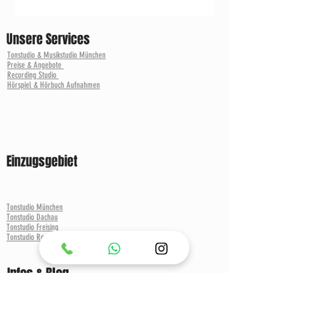
Unsere Services
Tonstudio & Musikstudio München
Preise & Angebote
Recording Studio
Hörspiel & Hörbuch Aufnahmen
Einzugsgebiet
Tonstudio München
Tonstudio Dachau
Tonstudio Freising
Tonstudio Rosenheim
Infos & Blog
Recording & Musik Blog München
MPC & Sampler Forum
Buchungs Infos
Producer & Engineer Pool