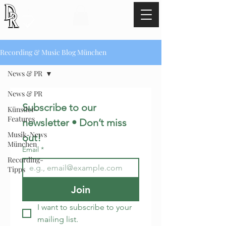
TEL:
+49 17621529345
Recording & Music Blog München
News & PR
News & PR
Subscribe to our 
Künstler-
Features
newsletter • Don’t miss 
Musik-News
out!
München
Email
*
Recording-
Tipps
Join
I want to subscribe to your 
mailing list.