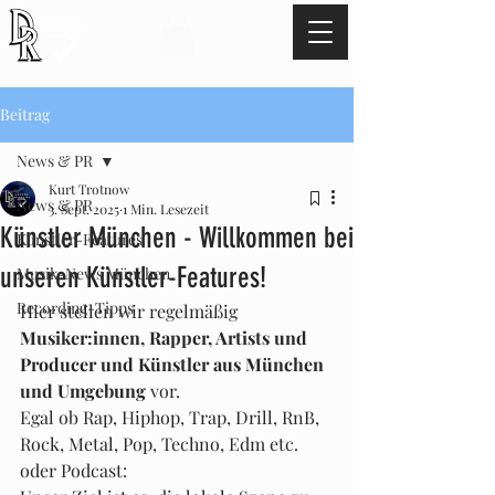
TEL:
+49 17621529345
Beitrag
News & PR
Kurt Trotnow
News & PR
3. Sept. 2025
1 Min. Lesezeit
Künstler München - Willkommen bei
Künstler-Features
unseren Künstler-Features!
Musik-News München
Recording-Tipps
Hier stellen wir regelmäßig 
Musiker:innen, Rapper, Artists und 
Producer und Künstler aus München 
und Umgebung
 vor. 
Egal ob Rap, Hiphop, Trap, Drill, RnB, 
Rock, Metal, Pop, Techno, Edm etc. 
oder Podcast: 