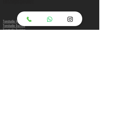
Einzugsgebiet
Tonstudio München
Tonstudio Dachau
Tonstudio Freising
Tonstudio Rosenheim
Infos & Blog
Recording & Musik Blog München
MPC & Sampler Forum
Buchungs Infos
Producer & Engineer Pool
Dready On The Beat
Film & Foto Location
Seiten Überblick
Rechtliches
Impressum
Datenschutz
Recording Studio München