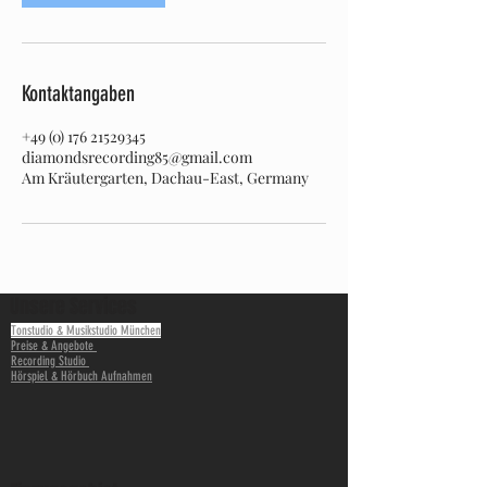
Kontaktangaben
+49 (0) 176 21529345
diamondsrecording85@gmail.com
Am Kräutergarten, Dachau-East, Germany
Unsere Services
Tonstudio & Musikstudio München
Preise & Angebote
Recording Studio
Hörspiel & Hörbuch Aufnahmen