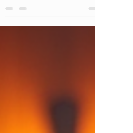
Hier stellen wir regelmäßig Musiker:innen, Rapper,
Artists und Producer und Künstler aus München
und Umgebung vor. Egal ob Rap, Hiphop,...