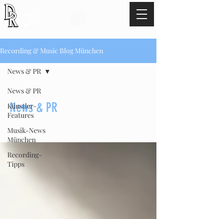
TEL:
+49 17621529345
Recording & Music Blog München
News & PR
News & PR
News & PR
Künstler-
Features
Musik-News
München
Recording-
Tipps