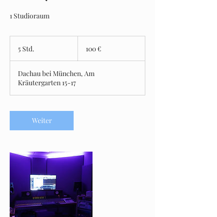
1 Studioraum
100
Euro
5 Std.
5
100 €
S
t
Dachau bei München, Am
d
Kräutergarten 15-17
.
Weiter