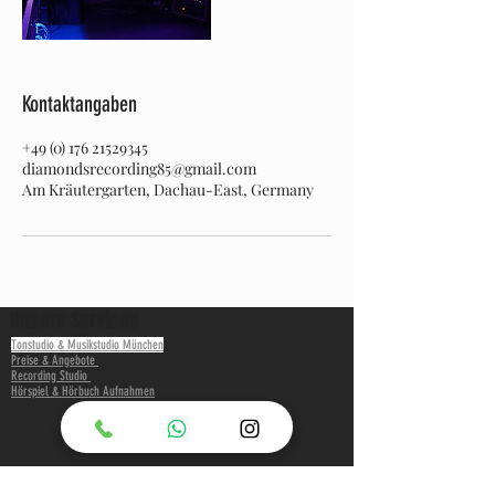
Kontaktangaben
+49 (0) 176 21529345
diamondsrecording85@gmail.com
Am Kräutergarten, Dachau-East, Germany
Unsere Services
Tonstudio & Musikstudio München
Preise & Angebote
Recording Studio
Hörspiel & Hörbuch Aufnahmen