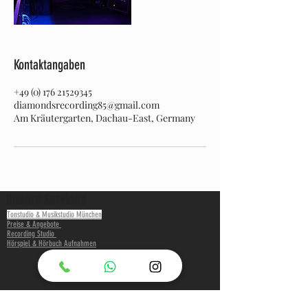
Kontaktangaben
+49 (0) 176 21529345
diamondsrecording85@gmail.com
Am Kräutergarten, Dachau-East, Germany
Unsere Services
Tonstudio & Musikstudio München
Preise & Angebote
Recording Studio
Hörspiel & Hörbuch Aufnahmen