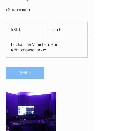
1 Studioraum
120
Euro
6 Std.
6
120 €
S
t
Dachau bei München, Am
d
Kräutergarten 15-17
.
Weiter