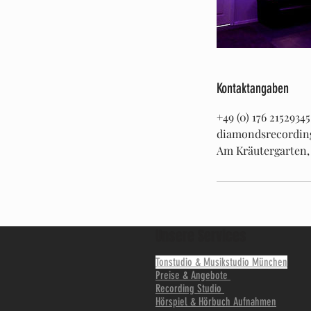
Kontaktangaben
+49 (0) 176 21529345
diamondsrecordin
Am Kräutergarten
Unsere Services
Tonstudio & Musikstudio München
Preise & Angebote
Recording Studio
Hörspiel & Hörbuch Aufnahmen