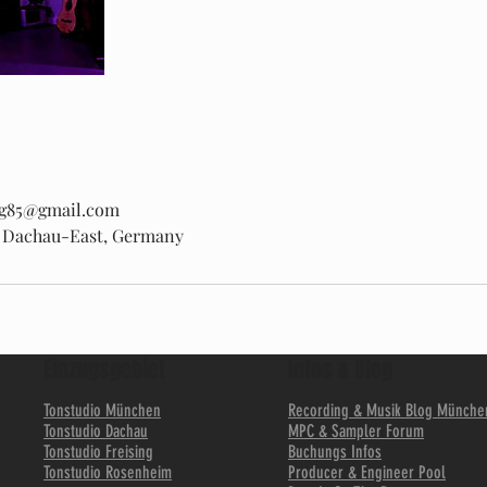
g85@gmail.com
, Dachau-East, Germany
Einzugsgebiet
Infos & Blog
Tonstudio München
Recording & Musik Blog Münche
Tonstudio Dachau
MPC & Sampler Forum
Tonstudio Freising
Buchungs Infos
Tonstudio Rosenheim
Producer & Engineer Pool