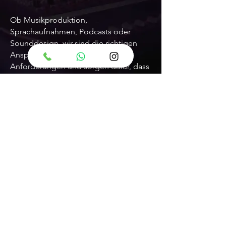
Ob Musikproduktion,
Sprachaufnahmen, Podcasts oder
Sounddesign, wir sind die richtigen
Ansprechpartner für all Ihre
Anforderungen und sorgen dafür, dass
Ihre Projekte mit höchster Qualität und
Kreativität umgesetzt werden.
Entdecken Sie, was möglich ist, und
kontaktieren Sie uns für Ihre nächste
Produktion!
Euer Tonstudio und Musikstudio
München
Diamonds Recording
Kontaktier mich
Kostenlose Beratung für dein
Projekt