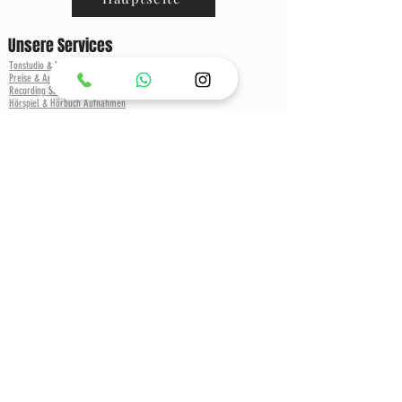
Unsere Services
Tonstudio & Musikstudio München
Preise & Angebote
Recording Studio
Hörspiel & Hörbuch Aufnahmen
Einzugsgebiet
Tonstudio München
Tonstudio Dachau
Tonstudio Freising
Tonstudio Rosenheim
Infos & Blog
Recording & Musik Blog München
MPC & Sampler Forum
Buchungs Infos
Producer & Engineer Pool