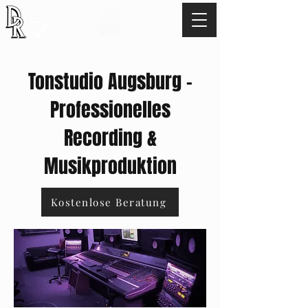
TEL:
+49 17621529345
Tonstudio Augsburg –
Professionelles
Recording &
Musikproduktion
Kostenlose Beratung
Über
schri
ft 3